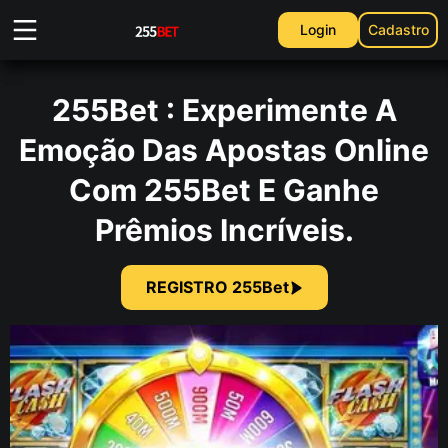
Login
Cadastro
255Bet : Experimente A
Emoção Das Apostas Online
Com 255Bet E Ganhe
Prêmios Incríveis.
REGISTRO 255Bet