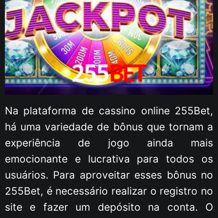
Na plataforma de cassino online 255Bet,
há uma variedade de bônus que tornam a
experiência de jogo ainda mais
emocionante e lucrativa para todos os
usuários. Para aproveitar esses bônus no
255Bet, é necessário realizar o registro no
site e fazer um depósito na conta. O