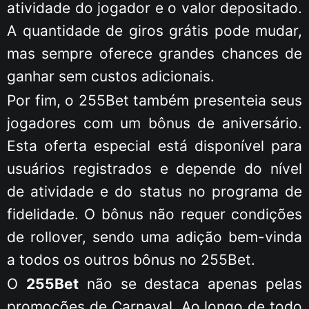
atividade do jogador e o valor depositado.
A quantidade de giros grátis pode mudar,
mas sempre oferece grandes chances de
ganhar sem custos adicionais.
Por fim, o 255Bet também presenteia seus
jogadores com um bônus de aniversário.
Esta oferta especial está disponível para
usuários registrados e depende do nível
de atividade e do status no programa de
fidelidade. O bônus não requer condições
de rollover, sendo uma adição bem-vinda
a todos os outros bônus no 255Bet.
O
255Bet
não se destaca apenas pelas
promoções de Carnaval. Ao longo de todo