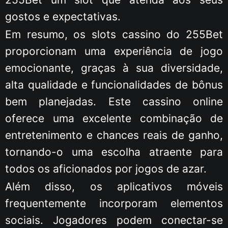
gostos e expectativas.
Em resumo, os slots cassino do 255Bet
proporcionam uma experiência de jogo
emocionante, graças à sua diversidade,
alta qualidade e funcionalidades de bônus
bem planejadas. Este cassino online
oferece uma excelente combinação de
entretenimento e chances reais de ganho,
tornando-o uma escolha atraente para
todos os aficionados por jogos de azar.
Além disso, os aplicativos móveis
frequentemente incorporam elementos
sociais. Jogadores podem conectar-se