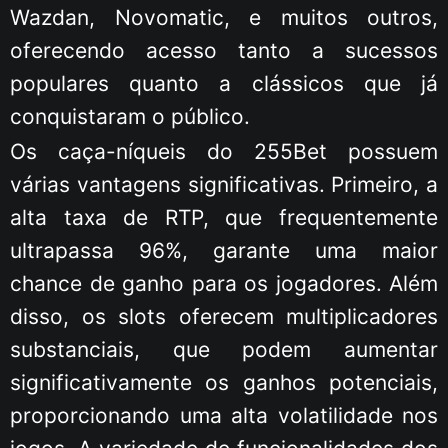
Wazdan, Novomatic, e muitos outros,
oferecendo acesso tanto a sucessos
populares quanto a clássicos que já
conquistaram o público.
Os caça-níqueis do 255Bet possuem
várias vantagens significativas. Primeiro, a
alta taxa de RTP, que frequentemente
ultrapassa 96%, garante uma maior
chance de ganho para os jogadores. Além
disso, os slots oferecem multiplicadores
substanciais, que podem aumentar
significativamente os ganhos potenciais,
proporcionando uma alta volatilidade nos